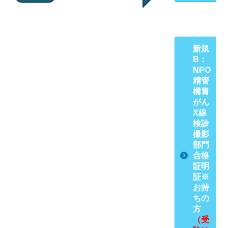
新規
B：
NPO
精管
構胃
がん
X線
検診
撮影
部門
合格
証明
証※
お持
ちの
方
（受