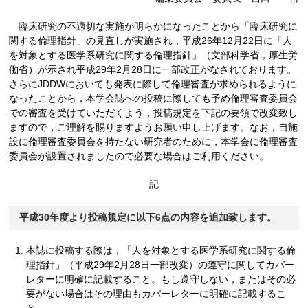
臨床研究の不適切な実施が明らかになったことから「臨床研究に
関する倫理指針」の見直しが実施され，平成26年12月22日に「人
を対象とする医学系研究に関する倫理指針」（文部科学省，厚生労
働省）が示され平成29年2月28日に一部改正がなされております。
さらにJDDWにおいても発表に際して倫理審査が求められるように
なったことから，本学会誌への投稿に際しても予め倫理審査委員会
での審査を受けていただくよう，投稿規定を下記の要領で改変致し
ますので，ご理解を賜りますようお願い申し上げます。なお，自施
設に倫理審査委員会を持たない研究者のために，本学会に倫理審査
委員会が設置されましたので必要な場合はご利用ください。
記
平成30年度より投稿規定に以下6点の内容を追加致します。
本誌に投稿する際は，「人を対象とする医学系研究に関する倫
理指針」（平成29年2月28日一部改変）の遵守に関してカバー
レターに明確に記載すること。もし遵守しない，またはその必
要がない場合はその理由もカバーレターに明確に記載するこ
と。