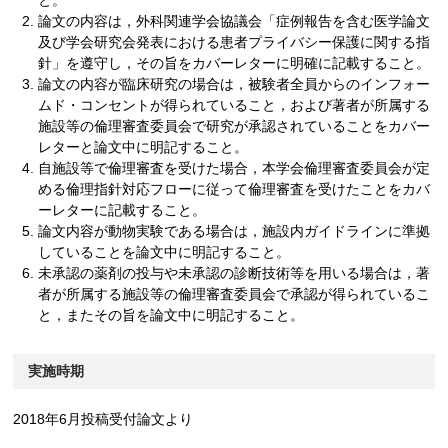
論文の内容は，外科関連学会協議会「症例報告を含む医学論文
及び学会研究会発表における患者プライバシー保護に関する指
針」を遵守し，その旨をカバーレターに明確に記載すること。
論文の内容が臨床研究の場合は，被験者全員からのインフォー
ムド・コンセントが得られていること，および著者が所属する
施設等の倫理審査委員会で研究が承認されていることをカバー
レターと論文中に明記すること。
自施設等で倫理審査を受けた場合，本学会倫理審査委員会が定
める倫理指針対応フローに従って倫理審査を受けたことをカバ
ーレターに記載すること。
論文内容が動物実験である場合は，施設内ガイドラインに準拠
していることを論文中に明記すること。
未承認の薬剤の投与や未承認の診断技術等を用いる場合は，著
者が所属する施設等の倫理審査委員会で承認が得られているこ
と，またその旨を論文中に明記すること。
実施時期
2018年6月投稿受付論文より