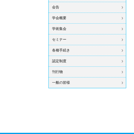
会告
学会概要
学術集会
セミナー
各種手続き
認定制度
刊行物
一般の皆様