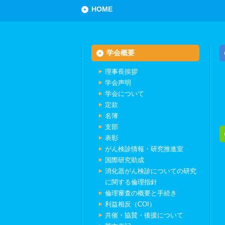
HOME
学会概要
理事長挨拶
学会声明
学会について
定款
名簿
支部
表彰
がん検診情報・研究推進室
国際研究助成
消化器がん検診についての研究
に関する倫理指針
倫理審査の概要と手続き
利益相反（COI）
共催・協賛・後援について