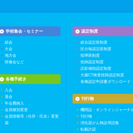
学術集会・セミナー
認定制度
総会
総合認定医制度
大会
区分毎認定医制度
地方会
指導医制度
研修会など
技師認定制度
読影補助認定制度
大腸CT検査技師認定制度
各種手続き
各種認定申請書ダウンロード
入会
退会
刊行物
年会費納入
会員種別変更
機関誌・オンラインジャーナ
会員情報等（住所・氏名）変更
刊行物
届
消化器がん検診用語集
転載許諾