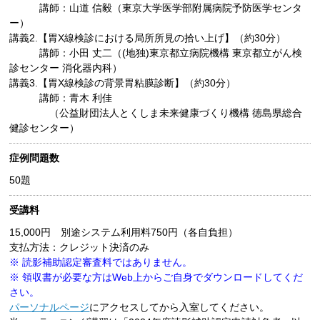
講師：山道 信毅（東京大学医学部附属病院予防医学センタ
ー）
講義2.【胃X線検診における局所所見の拾い上げ】（約30分）
講師：小田 丈二（(地独)東京都立病院機構 東京都立がん検
診センター 消化器内科）
講義3.【胃X線検診の背景胃粘膜診断】（約30分）
講師：青木 利佳
（公益財団法人とくしま未来健康づくり機構 徳島県総合
健診センター）
症例問題数
50題
受講料
15,000円 別途システム利用料750円（各自負担）
支払方法：クレジット決済のみ
※ 読影補助認定審査料ではありません。
※ 領収書が必要な方はWeb上からご自身でダウンロードしてくだ
さい。
パーソナルページ
にアクセスしてから入室してください。