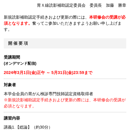
胃Ｘ線読影補助認定委員会 委員長 加藤 勝章
新規読影補助認定手続きおよび更新の際には、
本研修会の受講が必
須となります。
奮ってご参加いただきますようお願い申し上げま
す。
開 催 要 項
受講期間
(オンデマンド配信)
2024年3月1日(金)正午 ～ 5月31日(金)23:59まで
対象者
本学会会員の胃がん検診専門技師認定資格取得者
※新規読影補助認定手続きおよび更新の際には、本研修会の受講が
必須となります。
講習内容
講義1.【総論】（約30分）