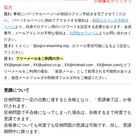
※画像をクリックで
拡大
注1）
事前にパーソナルページへの初回ログイン手続きを完了させてくださ
い。 パーソナルページに初めてアクセスする場合は，
初回ログインお手続き
ページ
より，自身でログイン用のパスワードを設定する必要があります。会員
番号，メールアドレスが不明な場合は，
お問合せフォーム
よりお問い合わせく
。
ださい
注２）
ドメイン「@jsgcs-elearning.org」がメール受信可能になるよう設定し
てください。
注３）
フリーメールをご利用の方へ
XX@gmail.com，XX@yahoo.co.jp，XX@hotmail.com，XX@msn.comなどフ
リーメールをご利用の場合、「迷惑メール」として処理される可能性がありま
す。迷惑メールフォルダや削除済フォルダ内をご確認ください。
受講について
症例問題で一定の点数に達すると合格となり、「受講修了証」が発
行されます。
症例問題で不合格になってしまった場合は、合格するまで何度でも
受講できます。
合格者についても何度でも症例問題の受講は可能です。但し、受講
期間中に限ります。