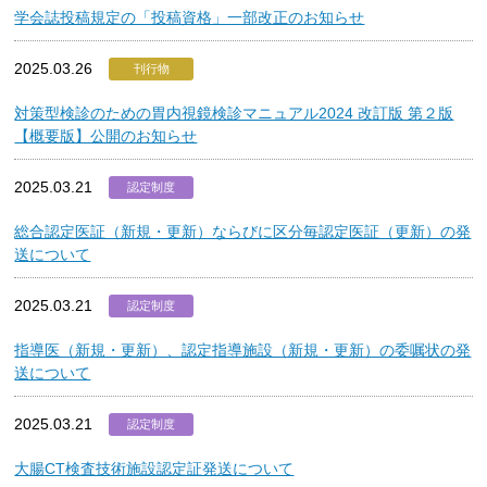
学会誌投稿規定の「投稿資格」一部改正のお知らせ
2025.03.26
刊行物
対策型検診のための胃内視鏡検診マニュアル2024 改訂版 第２版
【概要版】公開のお知らせ
2025.03.21
認定制度
総合認定医証（新規・更新）ならびに区分毎認定医証（更新）の発
送について
2025.03.21
認定制度
指導医（新規・更新）、認定指導施設（新規・更新）の委嘱状の発
送について
2025.03.21
認定制度
大腸CT検査技術施設認定証発送について