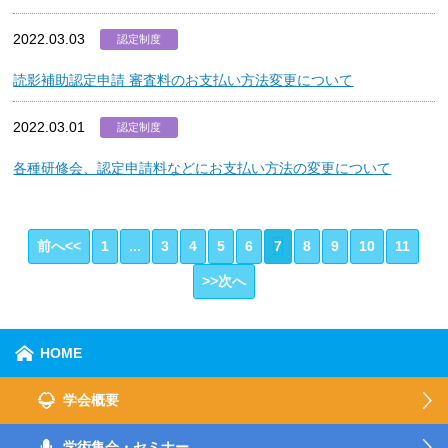
2022.03.03
認定制度
読影補助認定申請 審査料のお支払い方法変更について
2022.03.01
認定制度
各種研修会、認定申請料などにお支払い方法の変更について
前へ<<
1
...
3
4
5
6
7
8
9
10
11
>>次へ
HOME
学会概要
学術集会・セミナー