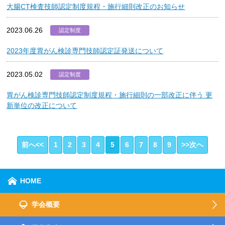
大腸CT検査技師認定制度規程・施行細則改正のお知らせ
2023.06.26
認定制度
2023年度胃がん検診専門技師認定証発送について
2023.05.02
認定制度
胃がん検診専門技師認定制度規程・施行細則の一部改正に伴う 更
新単位の改正について
前へ<<
1
2
3
4
5
6
7
8
9
>>次へ
HOME
学会概要