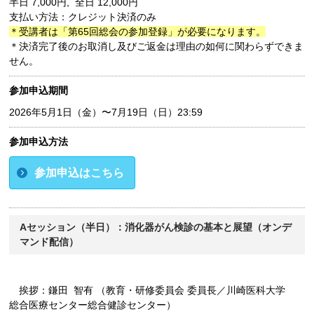
半日 7,000円, 全日 12,000円
支払い方法：クレジット決済のみ
＊受講者は「第65回総会の参加登録」が必要になります。
＊決済完了後のお取消し及びご返金は理由の如何に関わらずできま
せん。
参加申込期間
2026年5⽉1⽇（⾦）〜7⽉19⽇（⽇）23:59
参加申込方法
参加申込はこちら
Aセッション（半日）：消化器がん検診の基本と展望（オンデ
マンド配信）
挨拶：鎌田 智有 （教育・研修委員会 委員長／川崎医科大学
総合医療センター総合健診センター）