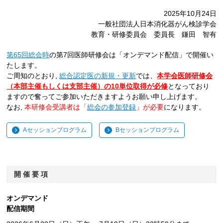
2025年10月24日
一般社団法人日本消化器がん検診学会
教育・研修委員会 委員長 鎌田 智有
第65回総会時
の第7回医師研修会は「オンデマンド配信」で開催い
たします。
ご周知のとおり,
総合認定医の新規・更新
では、
本学会医師研修会
（本部主催もしくは支部主催）の10単位取得が必修
となっており
ますので奮ってご参加いただきますようお願い申し上げます。
なお,
本研修会受講者は「
総会の参加登録
」が必要
になります。
Aセッションプログラム
Bセッションプログラム
開 催 要 項
オンデマンド
配信期間