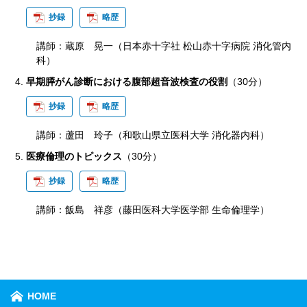
抄録
略歴
講師：蔵原 晃一（日本赤十字社 松山赤十字病院 消化管内
科）
早期膵がん診断における腹部超音波検査の役割
（30分）
抄録
略歴
講師：蘆田 玲子（和歌山県立医科大学 消化器内科）
医療倫理のトピックス
（30分）
抄録
略歴
講師：飯島 祥彦（藤田医科大学医学部 生命倫理学）
HOME