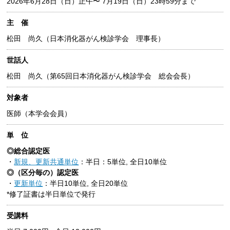
2026年6月28日（日）正午〜 7月19日（日）23時59分まで
主 催
松田 尚久（日本消化器がん検診学会 理事長）
世話人
松田 尚久（第65回日本消化器がん検診学会 総会会長）
対象者
医師（本学会会員）
単 位
◎総合認定医
・
新規、更新共通単位
：半日：5単位, 全日10単位
◎（区分毎の）認定医
・
更新単位
：半日10単位, 全日20単位
*修了証書は半日単位で発行
受講料