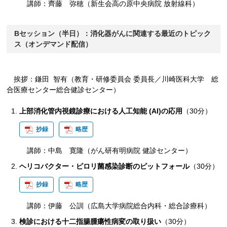
講師：齊藤 弥穂（新生会高の原中央病院 放射線科）
Bセッション（半日）：消化器がんに関連する最近のトピック
ス（オンデマンド配信）
挨拶：鎌田 智有（教育・研修委員会 委員長／川崎医科大学 総
合医療センター総合健診センター）
上部消化管内視鏡診療における人工知能 (AI)の応用
（30分）
抄録
略歴
講師：中島 寛隆（がん研有明病院 健診センター）
ヘリコバクター・ピロリ菌感染診断のピットフォール
（30分）
抄録
略歴
講師：伊藤 公訓（広島大学病院総合内科・総合診療科）
検診における十二指腸腫瘍性病変の取り扱い
（30分）