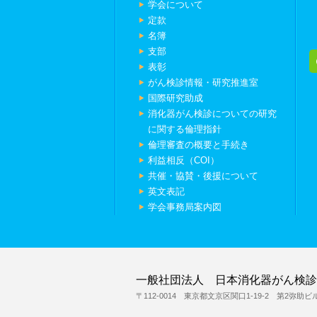
学会について
定款
名簿
支部
表彰
がん検診情報・研究推進室
国際研究助成
消化器がん検診についての研究
に関する倫理指針
倫理審査の概要と手続き
利益相反（COI）
共催・協賛・後援について
英文表記
学会事務局案内図
一般社団法人 日本消化器がん検診
〒112-0014 東京都文京区関口1-19-2 第2弥助ビ