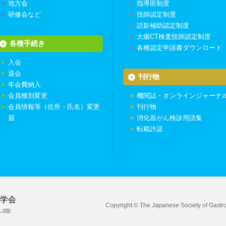
地方会
指導医制度
研修会など
技師認定制度
読影補助認定制度
大腸CT検査技師認定制度
各種手続き
各種認定申請書ダウンロード
入会
退会
刊行物
年会費納入
会員種別変更
機関誌・オンラインジャーナ
会員情報等（住所・氏名）変更
刊行物
届
消化器がん検診用語集
転載許諾
学会
Copyright © The Japanese Society of Gastroi
ル3階